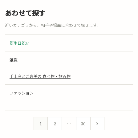
あわせて探す
近いカテゴリから、相手や場面に合わせて探せます。
誕生日祝い
雑貨
手土産とご褒美の 食べ物・飲み物
ファッション
1
2
…
30
次