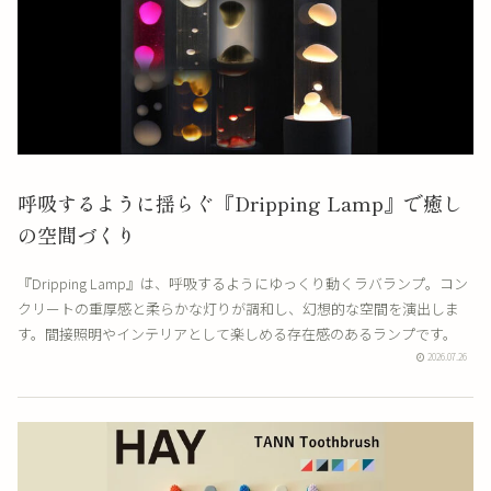
呼吸するように揺らぐ『Dripping Lamp』で癒し
の空間づくり
『Dripping Lamp』は、呼吸するようにゆっくり動くラバランプ。コン
クリートの重厚感と柔らかな灯りが調和し、幻想的な空間を演出しま
す。間接照明やインテリアとして楽しめる存在感のあるランプです。
2026.07.26