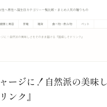
女性へ
男性へ
誕生日
カテゴリー一覧
比較・まとめ
人気の贈りもの
健康と美容
家電
雑貨
食べ物・飲み物
ペット
ージに！自然派の美味しさをそのまま届ける『国産しそドリンク』
ャージに！自然派の美味
リンク』