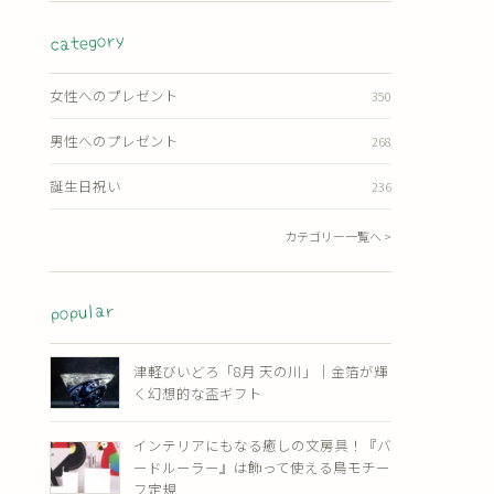
category
女性へのプレゼント
350
男性へのプレゼント
268
誕生日祝い
236
カテゴリー一覧へ >
popular
津軽びいどろ「8月 天の川」｜金箔が輝
く幻想的な盃ギフト
インテリアにもなる癒しの文房具！『バ
ードルーラー』は飾って使える鳥モチー
フ定規