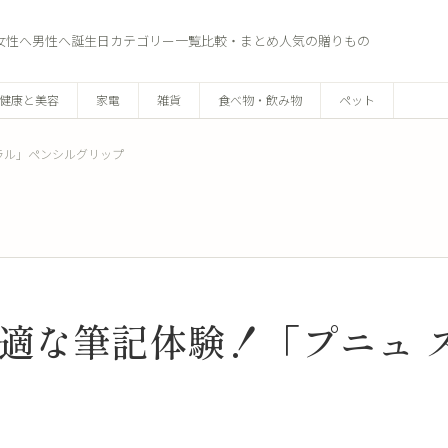
女性へ
男性へ
誕生日
カテゴリー一覧
比較・まとめ
人気の贈りもの
健康と美容
家電
雑貨
食べ物・飲み物
ペット
ラル」ペンシルグリップ
適な筆記体験！「プニュ 