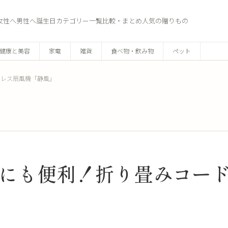
女性へ
男性へ
誕生日
カテゴリー一覧
比較・まとめ
人気の贈りもの
健康と美容
家電
雑貨
食べ物・飲み物
ペット
ドレス扇風機「静風」
にも便利！折り畳みコー