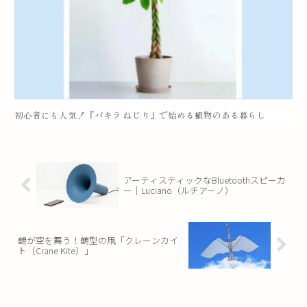
初心者にも人気！『パキラ ねじり』で始める植物のある暮らし
アーティスティックなBluetoothスピーカ
ー｜Luciano（ルチアーノ）
鶴が空を舞う！鶴型の凧「クレーンカイ
ト（Crane Kite）」