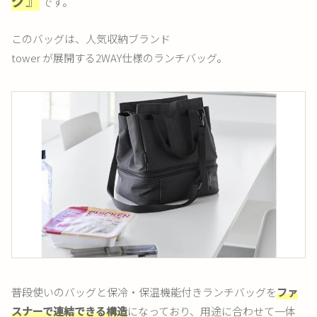
グ
』
です。
このバッグは、人気収納ブランド
tower が展開する2WAY仕様のランチバッグ。
普段使いのバッグと保冷・保温機能付きランチバッグを
ファ
スナーで連結できる構造
になっており、用途に合わせて一体