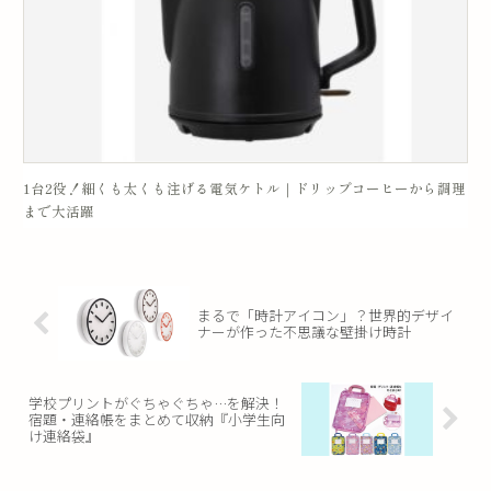
1台2役！細くも太くも注げる電気ケトル｜ドリップコーヒーから調理
まで大活躍
まるで「時計アイコン」？世界的デザイ
ナーが作った不思議な壁掛け時計
学校プリントがぐちゃぐちゃ…を解決！
宿題・連絡帳をまとめて収納『小学生向
け連絡袋』