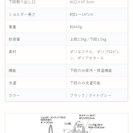
下段取り出し口
W22×H7.5cm
ショルダー長さ
約81〜147cm
重量
約440g
耐荷重
上段2.5kg / 下段1.5kg
素材
ポリエステル、ポリプロピレ
ン、ポリアセタール
機能
下段のみ保冷・保温機能
洗濯
下段のみ洗濯可能
カラー
ブラック / ライトグレー