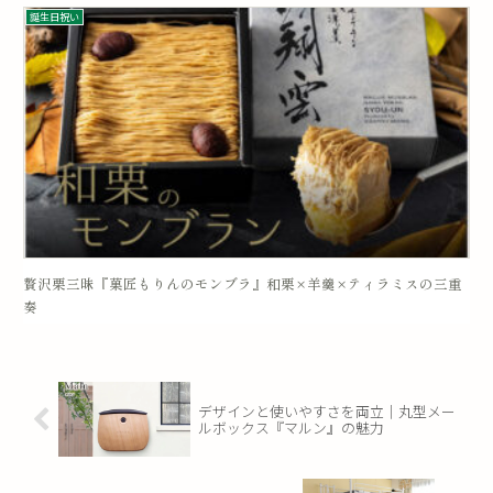
誕生日祝い
贅沢栗三昧『菓匠もりんのモンブラ』和栗×羊羹×ティラミスの三重
奏
デザインと使いやすさを両立｜丸型メー
ルボックス『マルン』の魅力