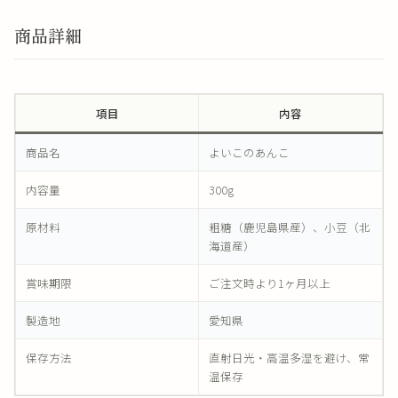
商品詳細
項目
内容
商品名
よいこのあんこ
内容量
300g
原材料
粗糖（鹿児島県産）、小豆（北
海道産）
賞味期限
ご注文時より1ヶ月以上
製造地
愛知県
保存方法
直射日光・高温多湿を避け、常
温保存