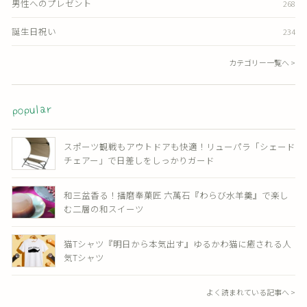
男性へのプレゼント
268
誕生日祝い
234
カテゴリー一覧へ >
popular
スポーツ観戦もアウトドアも快適！リューパラ「シェード
チェアー」で日差しをしっかりガード
和三盆香る！播磨奉菓匠 六萬石『わらび水羊羹』で楽し
む二層の和スイーツ
猫Tシャツ『明日から本気出す』ゆるかわ猫に癒される人
気Tシャツ
よく読まれている記事へ >