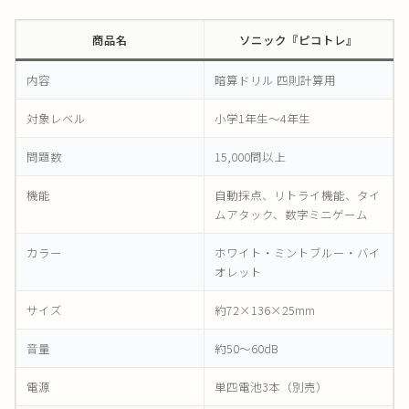
商品名
ソニック『ピコトレ』
内容
暗算ドリル 四則計算用
対象レベル
小学1年生〜4年生
問題数
15,000問以上
機能
自動採点、リトライ機能、タイ
ムアタック、数字ミニゲーム
カラー
ホワイト・ミントブルー・バイ
オレット
サイズ
約72×136×25mm
音量
約50〜60dB
電源
単四電池3本（別売）