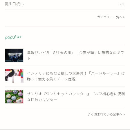
誕生日祝い
236
カテゴリー一覧へ >
popular
津軽びいどろ「8月 天の川」｜金箔が輝く幻想的な盃ギフ
ト
インテリアにもなる癒しの文房具！『バードルーラー』は
飾って使える鳥モチーフ定規
サンリオ『ワンリセットカウンター』ゴルフ初心者に便利
な打数カウンター
よく読まれている記事へ >