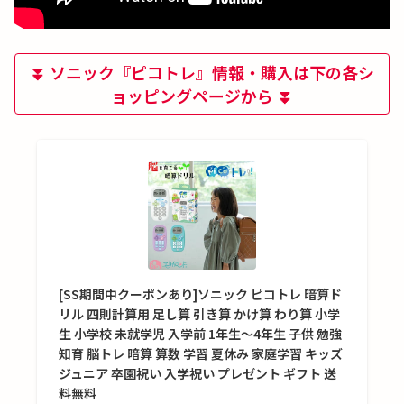
⏬ ソニック『ピコトレ』情報・購入は下の各シ
ョッピングページから ⏬
[SS期間中クーポンあり]ソニック ピコトレ 暗算ド
リル 四則計算用 足し算 引き算 かけ算 わり算 小学
生 小学校 未就学児 入学前 1年生〜4年生 子供 勉強
知育 脳トレ 暗算 算数 学習 夏休み 家庭学習 キッズ
ジュニア 卒園祝い 入学祝い プレゼント ギフト 送
料無料