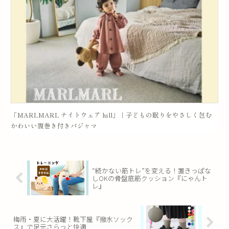
「MARLMARL ナイトウェア lull」｜子どもの眠りをやさしく包む
かわいい腹巻き付きパジャマ
“続かない筋トレ”を変える！置きっぱな
しOKの骨盤底筋クッション『にゃんト
レ』
梅雨・夏に大活躍！靴下屋『撥水ソック
ス』で足元さらっと快適