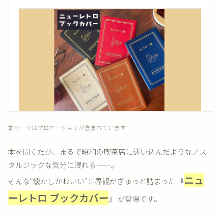
本ページはプロモーションが含まれています
本を開くたび、まるで昭和の喫茶店に迷い込んだようなノス
タルジックな気分に浸れる——。
ニュ
そんな“懐かしかわいい”世界観がぎゅっと詰まった
『
ーレトロ ブックカバー
』
が登場です。