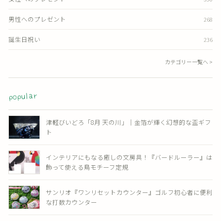
男性へのプレゼント
268
誕生日祝い
236
カテゴリー一覧へ >
popular
津軽びいどろ「8月 天の川」｜金箔が輝く幻想的な盃ギフ
ト
インテリアにもなる癒しの文房具！『バードルーラー』は
飾って使える鳥モチーフ定規
サンリオ『ワンリセットカウンター』ゴルフ初心者に便利
な打数カウンター