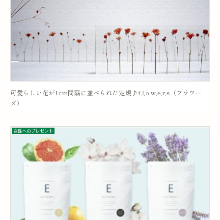
可愛らしい花が1cm間隔に並べられた定規♪f,l,o,w,e,r,s（フラワー
ズ）
女性へのプレゼント