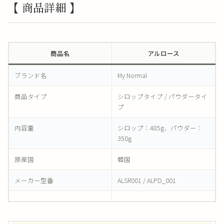
【 商品詳細 】
商品名
アルロース
ブランド名
My Normal
商品タイプ
シロップタイプ / パウダータイ
プ
内容量
シロップ：485g、パウダー：
350g
原産国
韓国
メーカー型番
ALSR001 / ALPD_001