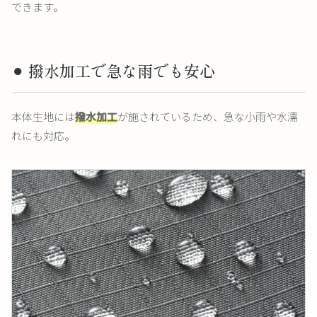
できます。
⚫︎ 撥水加工で急な雨でも安心
本体生地には
撥水加工
が施されているため、急な小雨や水濡
れにも対応。