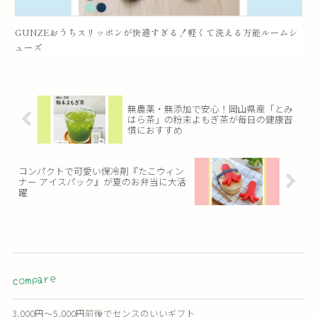
GUNZEおうちスリッポンが快適すぎる！軽くて洗える万能ルームシ
ューズ
無農薬・無添加で安心！岡山県産「とみ
はら茶」の粉末よもぎ茶が毎日の健康習
慣におすすめ
コンパクトで可愛い保冷剤『たこウィン
ナー アイスパック』が夏のお弁当に大活
躍
compare
3,000円〜5,000円前後でセンスのいいギフト