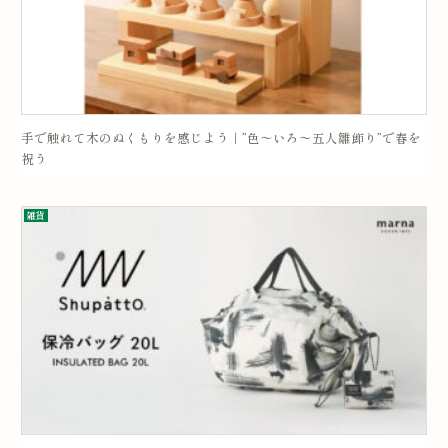
手で触れて木のぬくもりを感じよう｜”色〜いろ〜五人雛飾り”で春を
祝う
雑貨