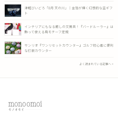
津軽びいどろ「8月 天の川」｜金箔が輝く幻想的な盃ギフ
ト
インテリアにもなる癒しの文房具！『バードルーラー』は
飾って使える鳥モチーフ定規
サンリオ『ワンリセットカウンター』ゴルフ初心者に便利
な打数カウンター
よく読まれている記事へ >