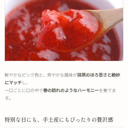
鮮やかなピンク色と、爽やかな風味が
抹茶のほろ苦さと絶妙
にマッチ
し、
一口ごとに口の中で
春の訪れのようなハーモニー
を奏でま
す。
特別な日にも、手土産にもぴったりの贅沢感