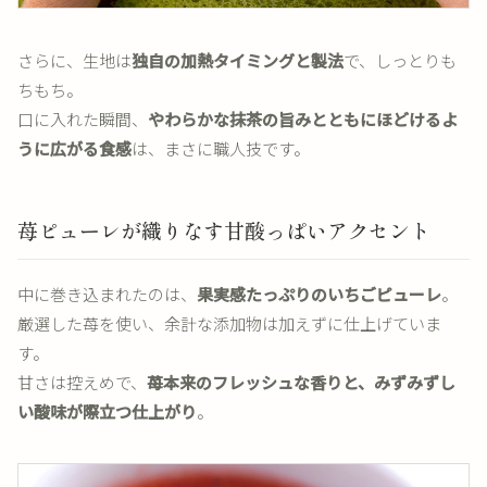
さらに、生地は
独自の加熱タイミングと製法
で、しっとりも
ちもち。
口に入れた瞬間、
やわらかな抹茶の旨みとともにほどけるよ
うに広がる食感
は、まさに職人技です。
苺ピューレが織りなす甘酸っぱいアクセント
中に巻き込まれたのは、
果実感たっぷりのいちごピューレ
。
厳選した苺を使い、余計な添加物は加えずに仕上げていま
す。
甘さは控えめで、
苺本来のフレッシュな香りと、みずみずし
い酸味が際立つ仕上がり
。