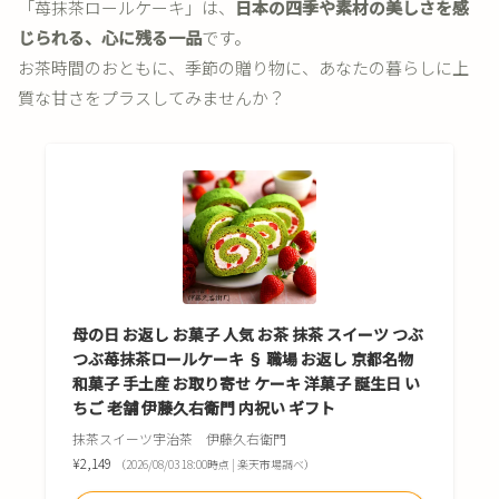
「苺抹茶ロールケーキ」は、
日本の四季や素材の美しさを感
じられる、心に残る一品
です。
お茶時間のおともに、季節の贈り物に、あなたの暮らしに上
質な甘さをプラスしてみませんか？
母の日 お返し お菓子 人気 お茶 抹茶 スイーツ つぶ
つぶ苺抹茶ロールケーキ § 職場 お返し 京都名物
和菓子 手土産 お取り寄せ ケーキ 洋菓子 誕生日 い
ちご 老舗 伊藤久右衛門 内祝い ギフト
抹茶スイーツ宇治茶 伊藤久右衛門
¥2,149
（2026/08/03 18:00時点 | 楽天市場調べ）