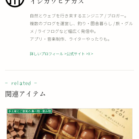
イシカワヒデカズ
自然とウェブを行き来するエンジニア / ブロガー。
複数のブログを運営し、釣り・田舎暮らし / 旅・グル
メ / ライフログなど幅広く発信中。
アプリ・音楽制作、ライターやったりも。
詳しいプロフィール
公式サイト
X
関連アイテム
手土産とご褒美の 食べ物・飲み物