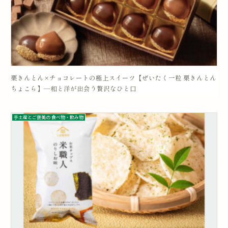
栗きんとん×チョコレートの極上スイーツ【ぜいたく一粒 栗きんとん
ちょこら】―和と洋が出会う贅沢なひと口
手土産とご褒美の 食べ物・飲み物