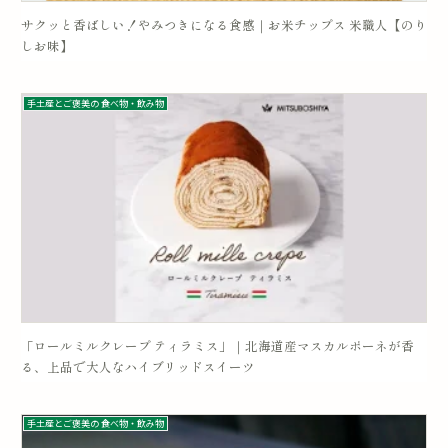
サクッと香ばしい！やみつきになる食感｜お米チップス 米職人【のり
しお味】
手土産とご褒美の 食べ物・飲み物
「ロールミルクレープ ティラミス」｜北海道産マスカルポーネが香
る、上品で大人なハイブリッドスイーツ
手土産とご褒美の 食べ物・飲み物