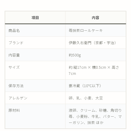
項目
内容
商品名
苺抹茶ロールケーキ
ブランド
伊藤久右衛門（京都・宇治）
内容量
約500g
サイズ
約 縦17cm × 横8.5cm × 高さ
7cm
保存方法
要冷蔵（10℃以下）
アレルゲン
卵、乳、小麦、大豆
原材料
液卵、クリーム、砂糖、角切り
苺、小麦粉、牛乳、バター、マ
ーガリン、抹茶 ほか