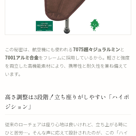
この秘密は、航空機にも使われる
7075超々ジュラルミン
と
7001アルミ合金
をフレームに採用しているから。軽さと強度
を両立した高機能素材により、携帯性と耐久性を兼ね備えて
います。
高さ調整は3段階！立ち座りがしやすい「ハイポ
ジション」
従来のローチェアは座り心地は良いけれど、立ち上がる時に
ひと苦労…。そんな声に応えて設計されたのが、この「ハイ