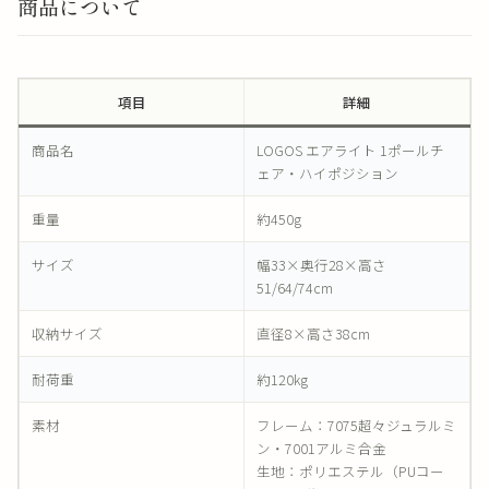
商品について
項目
詳細
商品名
LOGOS エアライト 1ポールチ
ェア・ハイポジション
重量
約450g
サイズ
幅33×奥行28×高さ
51/64/74cm
収納サイズ
直径8×高さ38cm
耐荷重
約120kg
素材
フレーム：7075超々ジュラルミ
ン・7001アルミ合金
生地：ポリエステル（PUコー