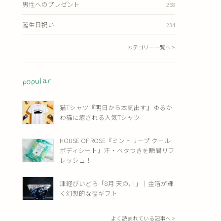
男性へのプレゼント
268
誕生日祝い
234
カテゴリー一覧へ >
popular
猫Tシャツ『明日から本気出す』ゆるか
わ猫に癒される人気Tシャツ
HOUSE OF ROSE『ミントリープ クール
ボディシート』汗・ベタつきを瞬間リフ
レッシュ！
津軽びいどろ「8月 天の川」｜金箔が輝
く幻想的な盃ギフト
よく読まれている記事へ >