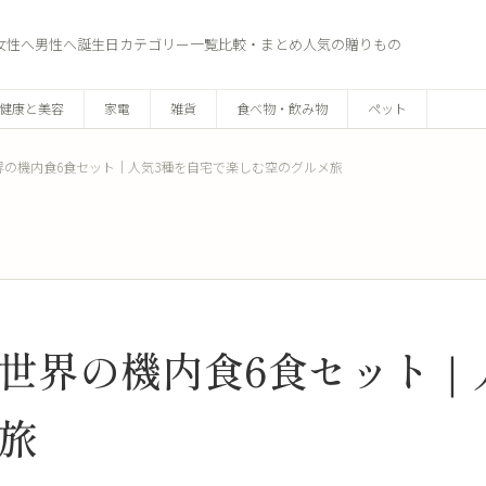
女性へ
男性へ
誕生日
カテゴリー一覧
比較・まとめ
人気の贈りもの
健康と美容
家電
雑貨
食べ物・飲み物
ペット
界の機内食6食セット｜人気3種を自宅で楽しむ空のグルメ旅
世界の機内食6食セット｜
旅