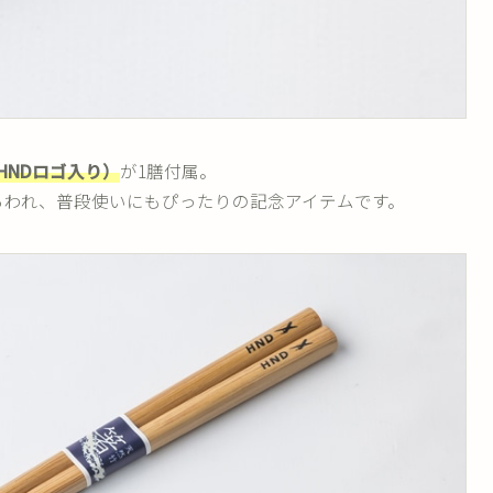
HNDロゴ入り）
が1膳付属。
らわれ、普段使いにもぴったりの記念アイテムです。