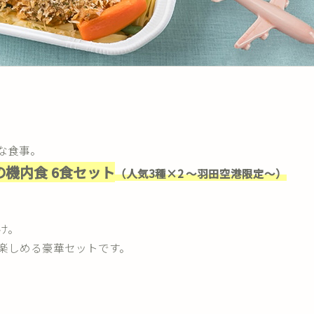
な食事。
の機内食 6食セット
（人気3種×2 ～羽田空港限定～）
け。
楽しめる豪華セットです。