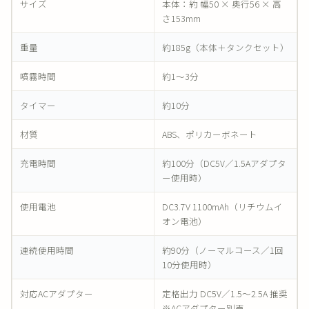
サイズ
本体：約 幅50 × 奥行56 × 高
さ153mm
重量
約185g（本体＋タンクセット）
噴霧時間
約1～3分
タイマー
約10分
材質
ABS、ポリカーボネート
充電時間
約100分（DC5V／1.5Aアダプタ
ー使用時）
使用電池
DC3.7V 1100mAh（リチウムイ
オン電池）
連続使用時間
約90分（ノーマルコース／1回
10分使用時）
対応ACアダプター
定格出力 DC5V／1.5～2.5A 推奨
※ACアダプター別売