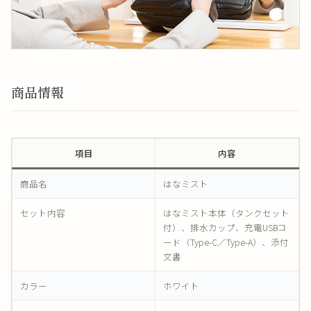
商品情報
項目
内容
商品名
はなミスト
セット内容
はなミスト本体（タンクセット
付）、排水カップ、充電USBコ
ード（Type-C／Type-A）、添付
文書
カラー
ホワイト