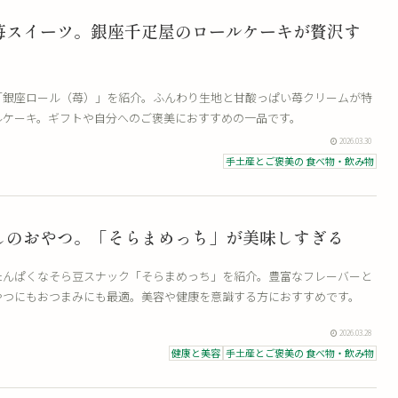
苺スイーツ。銀座千疋屋のロールケーキが贅沢す
「銀座ロール（苺）」を紹介。ふんわり生地と甘酸っぱい苺クリームが特
ルケーキ。ギフトや自分へのご褒美におすすめの一品です。
2026.03.30
手土産とご褒美の 食べ物・飲み物
しのおやつ。「そらまめっち」が美味しすぎる
たんぱくなそら豆スナック「そらまめっち」を紹介。豊富なフレーバーと
やつにもおつまみにも最適。美容や健康を意識する方におすすめです。
2026.03.28
健康と美容
手土産とご褒美の 食べ物・飲み物