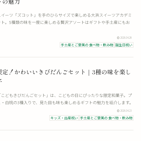
トの魅力
スイーツ「ズコット」を手のひらサイズで楽しめる大浜スイーツアカデミ
ット。5種類の味を一度に楽しめる贅沢アソートはギフトや手土産にもお
2026.04.28
手土産とご褒美の 食べ物・飲み物
誕生日祝い
限定！かわいいきびだんごセット｜3種の味を楽し
子
「こどもきびだんごセット」は、こどもの日にぴったりな限定和菓子。プ
こ・白桃の3種入りで、見た目も味も楽しめるギフトの魅力を紹介します。
2026.04.23
キッズ・出産祝い
手土産とご褒美の 食べ物・飲み物