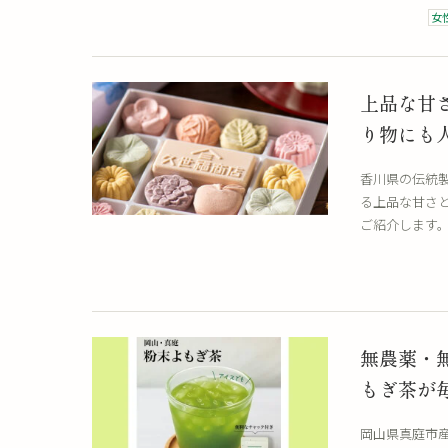
女
上品な甘さに癒される ば
り物にも
香川県の伝統
る上品な甘さ
ご紹介します
無農薬・
もぎ茶が
岡山県真庭市