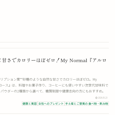
甘さでカロリーほぼゼロ！My Normal『アルロ
クリプション案**砂糖のような自然な甘さでカロリーほぼゼロ。My
アルロース』は、料理やお菓子作り、コーヒーにも使いやすい次世代甘味料で
・パウダーの2種類から選べて、糖質制限や健康志向の方にもおすすめ。
2026.05.23
健康と美容
女性へのプレゼント
手土産とご褒美の 食べ物・飲み物