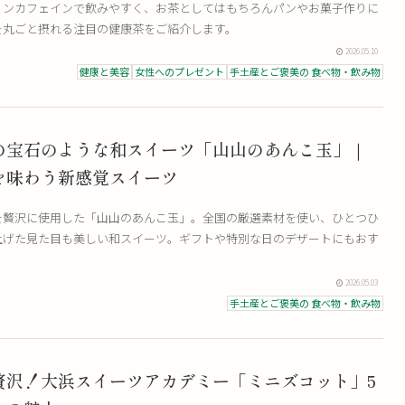
ノンカフェインで飲みやすく、お茶としてはもちろんパンやお菓子作りに
を丸ごと摂れる注目の健康茶をご紹介します。
2026.05.10
健康と美容
女性へのプレゼント
手土産とご褒美の 食べ物・飲み物
の宝石のような和スイーツ「山山のあんこ玉」｜
を味わう新感覚スイーツ
を贅沢に使用した「山山のあんこ玉」。全国の厳選素材を使い、ひとつひ
上げた見た目も美しい和スイーツ。ギフトや特別な日のデザートにもおす
2026.05.03
手土産とご褒美の 食べ物・飲み物
贅沢！大浜スイーツアカデミー「ミニズコット」5