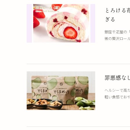
とろける
ぎる
銀座千疋屋の
徴の贅沢ロー
罪悪感な
ヘルシーで高
軽い食感でお