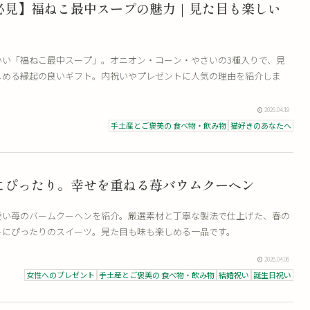
必見】福ねこ最中スープの魅力｜見た目も楽しい
いい「福ねこ最中スープ」。オニオン・コーン・やさいの3種入りで、見
しめる縁起の良いギフト。内祝いやプレゼントに人気の理由を紹介しま
2026.04.19
手土産とご褒美の 食べ物・飲み物
猫好きのあなたへ
にぴったり。幸せを重ねる苺バウムクーヘン
愛い苺のバームクーヘンを紹介。厳選素材と丁寧な製法で仕上げた、春の
トにぴったりのスイーツ。見た目も味も楽しめる一品です。
2026.04.06
女性へのプレゼント
手土産とご褒美の 食べ物・飲み物
結婚祝い
誕生日祝い