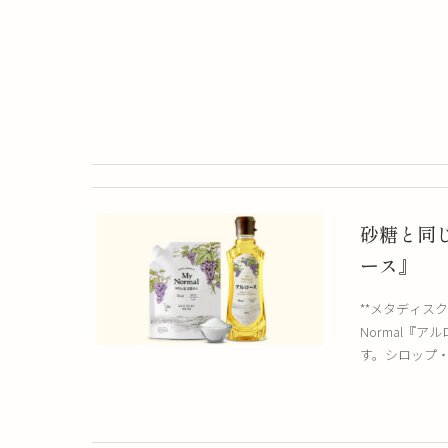
砂糖と同じ
ース』
**メタディス
Normal『
す。シロップ