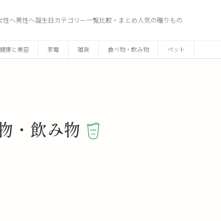
女性へ
男性へ
誕生日
カテゴリー一覧
比較・まとめ
人気の贈りもの
健康と美容
家電
雑貨
食べ物・飲み物
ペット
べ物・飲み物