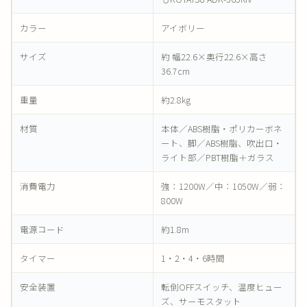
カラー
アイボリー
サイズ
約 幅22.6×奥行22.6×高さ
36.7cm
重量
約2.8kg
材質
本体／ABS樹脂・ポリカーボネ
ート、脚／ABS樹脂、吹出口・
ライト部／PBT樹脂＋ガラス
消費電力
強：1200W／中：1050W／弱：
800W
電源コード
約1.8m
タイマー
1・2・4・6時間
安全装置
転倒OFFスイッチ、温度ヒュー
ズ、サーモスタット