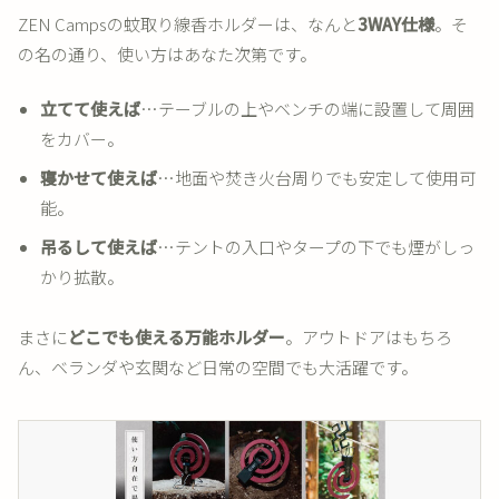
ZEN Campsの蚊取り線香ホルダーは、なんと
3WAY仕様
。そ
の名の通り、使い方はあなた次第です。
立てて使えば
…テーブルの上やベンチの端に設置して周囲
をカバー。
寝かせて使えば
…地面や焚き火台周りでも安定して使用可
能。
吊るして使えば
…テントの入口やタープの下でも煙がしっ
かり拡散。
まさに
どこでも使える万能ホルダー
。アウトドアはもちろ
ん、ベランダや玄関など日常の空間でも大活躍です。