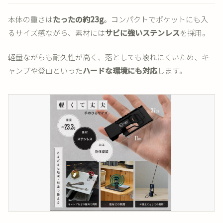
本体の重さは
たったの約23g
。コンパクトでポケットにも入
るサイズ感ながら、素材には
サビに強いステンレス
を採用。
軽量ながらも耐久性が高く、落としても壊れにくいため、キ
ャンプや登山といった
ハードな環境にも対応
します。