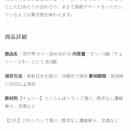
とした口あたりが合わさり、まるで高級デザートをいただい
ているような贅沢感を味わえます。
商品詳細
商品名
：涼の雫 ゼリー詰め合わせ
内容量
：ゼリー9個（チェ
リー・びわ・ぶどう 各3個）
保存方法
：直射日光を避け、冷暗所で保存
賞味期限
：発送時
に60日以上残存
原材料
【チェリー】さくらんぼシラップ漬け、西洋なし濃縮
果汁、洋酒など
【びわ】びわシラップ漬け、西洋なし濃縮果汁、洋酒など