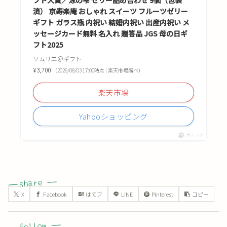
フト大賞／涼の雫 ゼリー詰め合わせ 9個（包装
済） 京寿楽庵 おしゃれ スイーツ フルーツゼリー
ギフト ガラス瓶 内祝い 結婚内祝い 出産内祝い メ
ッセージカード無料 名入れ 贈答品 JGS 母の日ギ
フト2025
ソムリエ＠ギフト
¥3,700
（2026/08/03 17:00時点 | 楽天市場調べ）
楽天市場
Yahooショッピング
ポチップ
X
Facebook
はてブ
LINE
Pinterest
コピー