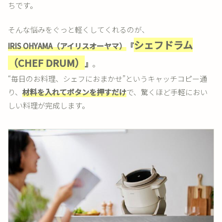
ちです。
そんな悩みをぐっと軽くしてくれるのが、
シェフドラム
IRIS OHYAMA（アイリスオーヤマ）
『
（CHEF DRUM）
』
。
“毎日のお料理、シェフにおまかせ”というキャッチコピー通
り、
材料を入れてボタンを押すだけ
で、驚くほど手軽におい
しい料理が完成します。