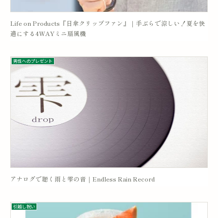
Life on Products『日傘クリップファン』｜手ぶらで涼しい！夏を快
適にする4WAYミニ扇風機
男性へのプレゼント
アナログで聴く雨と雫の音｜Endless Rain Record
引越し祝い