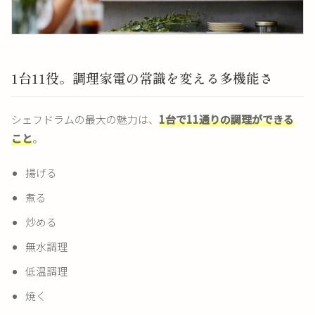
1台11役。調理家電の常識を変える多機能さ
シェフドラムの最大の魅力は、
1台で11通りの調理ができる
こと
。
揚げる
煮る
炒める
無水調理
低温調理
焼く