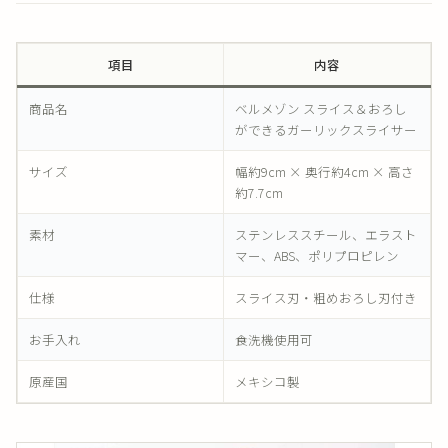
項目
内容
商品名
ベルメゾン スライス＆おろし
ができるガーリックスライサー
サイズ
幅約9cm × 奥行約4cm × 高さ
約7.7cm
素材
ステンレススチール、エラスト
マー、ABS、ポリプロピレン
仕様
スライス刃・粗めおろし刃付き
お手入れ
食洗機使用可
原産国
メキシコ製