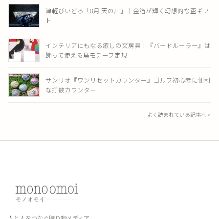
津軽びいどろ「8月 天の川」｜金箔が輝く幻想的な盃ギフ
ト
インテリアにもなる癒しの文房具！『バードルーラー』は
飾って使える鳥モチーフ定規
サンリオ『ワンリセットカウンター』ゴルフ初心者に便利
な打数カウンター
よく読まれている記事へ >
人と人をつなぐ贈り物メディア。