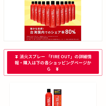
⏬ 消火スプレー 「FIRE OUT」の詳細情
報・購入は下の各ショッピングページか
ら ⏬