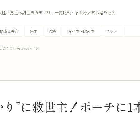
女性へ
男性へ
誕生日
カテゴリー一覧
比較・まとめ
人気の贈りもの
健康と美容
家電
雑貨
食べ物・飲み物
ペット
法のような染み抜きペン
かり”に救世主！ポーチに1